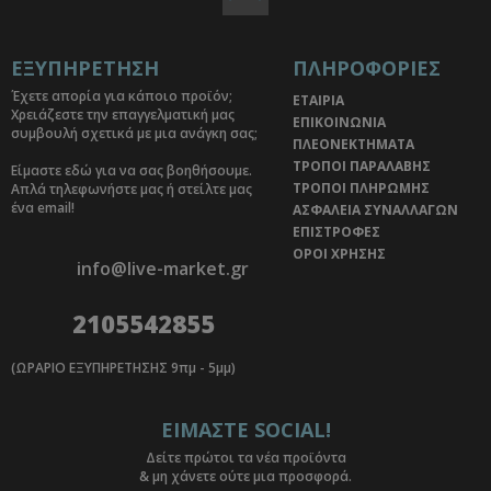
ΕΞΥΠΗΡΕΤΗΣΗ
ΠΛΗΡΟΦΟΡΙΕΣ
Έχετε απορία για κάποιο προϊόν;
ΕΤΑΙΡΙΑ
Χρειάζεστε την επαγγελματική μας
ΕΠΙΚΟΙΝΩΝΙΑ
συμβουλή σχετικά με μια ανάγκη σας;
ΠΛΕΟΝΕΚΤΗΜΑΤΑ
ΤΡΟΠΟΙ ΠΑΡΑΛΑΒΗΣ
Είμαστε εδώ για να σας βοηθήσουμε.
ΤΡΟΠΟΙ ΠΛΗΡΩΜΗΣ
Απλά τηλεφωνήστε μας ή στείλτε μας
ένα email!
ΑΣΦΑΛΕΙΑ ΣΥΝΑΛΛΑΓΩΝ
ΕΠΙΣΤΡΟΦΕΣ
ΟΡΟΙ ΧΡΗΣΗΣ
info@live-market.gr
2105542855
(ΩΡΑΡΙΟ ΕΞΥΠΗΡΕΤΗΣΗΣ 9πμ - 5μμ)
ΕΙΜΑΣΤΕ SOCIAL!
Δείτε πρώτοι τα νέα προϊόντα
& μη χάνετε ούτε μια προσφορά.