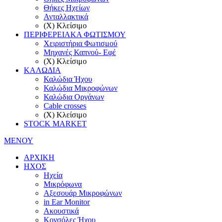
Θήκες Ηχείων
Ανταλλακτικά
(X) Κλείσιμο
ΠΕΡΙΦΕΡΕΙΑΚΑ ΦΩΤΙΣΜΟΥ
Χειριστήρια Φωτισμού
Μηχανές Καπνού- Eφέ
(X) Κλείσιμο
ΚΑΛΩΔΙΑ
Καλώδια Ήχου
Καλώδια Μικροφώνων
Καλώδια Οργάνων
Cable crosses
(X) Κλείσιμο
STOCK MARKET
ΜΕΝΟΥ
ΑΡΧΙΚΗ
ΗΧΟΣ
Ηχεία
Μικρόφωνα
Αξεσουάρ Μικροφώνων
in Ear Monitor
Ακουστικά
Κονσόλες Ήχου