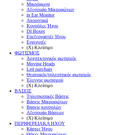
Μικρόφωνα
Αξεσουάρ Μικροφώνων
in Ear Monitor
Ακουστικά
Κονσόλες Ήχου
DI Boxes
Επεξεργαστές Ήχου
Ενισχυτές
(X) Κλείσιμο
ΦΩΤΙΣΜΟΣ
Αρχιτεκτονικός φωτισμός
Moving Heads
Led pars/bars
Θεατρικός/τηλεοπτικός φωτισμός
Έλεγχος φωτισμού
(X) Κλείσιμο
ΒΑΣΕΙΣ
Tηλεσκοπικές Βάσεις
Βάσεις Μικροφώνων
Βασεις κονσολών
Αξεσουάρ Βάσεων
(X) Κλείσιμο
ΠΕΡΙΦΕΡΕΙΑΚΑ ΗΧΟΥ
Κάρτες Ήχου
Θήκες Μικροφώνων