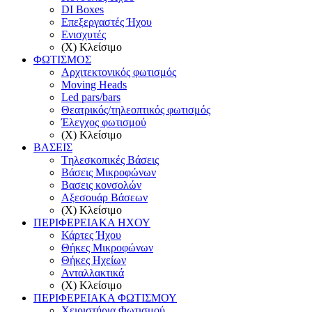
DI Boxes
Επεξεργαστές Ήχου
Ενισχυτές
(X) Κλείσιμο
ΦΩΤΙΣΜΟΣ
Αρχιτεκτονικός φωτισμός
Moving Heads
Led pars/bars
Θεατρικός/τηλεοπτικός φωτισμός
Έλεγχος φωτισμού
(X) Κλείσιμο
ΒΑΣΕΙΣ
Tηλεσκοπικές Βάσεις
Βάσεις Μικροφώνων
Βασεις κονσολών
Αξεσουάρ Βάσεων
(X) Κλείσιμο
ΠΕΡΙΦΕΡΕΙΑΚΑ ΗΧΟΥ
Κάρτες Ήχου
Θήκες Μικροφώνων
Θήκες Ηχείων
Ανταλλακτικά
(X) Κλείσιμο
ΠΕΡΙΦΕΡΕΙΑΚΑ ΦΩΤΙΣΜΟΥ
Χειριστήρια Φωτισμού