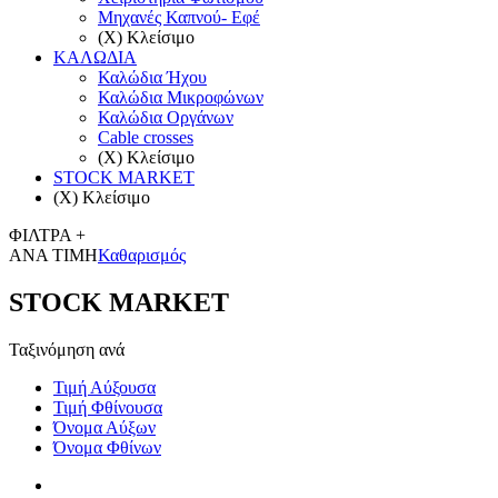
Μηχανές Καπνού- Eφέ
(X) Κλείσιμο
ΚΑΛΩΔΙΑ
Καλώδια Ήχου
Καλώδια Μικροφώνων
Καλώδια Οργάνων
Cable crosses
(X) Κλείσιμο
STOCK MARKET
(X) Κλείσιμο
ΦΙΛΤΡΑ +
ΑΝΑ ΤΙΜΗ
Καθαρισμός
STOCK MARKET
Ταξινόμηση ανά
Τιμή Αύξουσα
Τιμή Φθίνουσα
Όνομα Αύξων
Όνομα Φθίνων