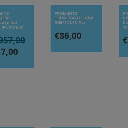
GHTS
PROLIGHTS
PR
X15IP
TRUSSPOD3T 3x3W
DI
ροχη led
RGB/FC LED Par
Co
 φωτισμού
1x
€86,00
057,00
€
7,00