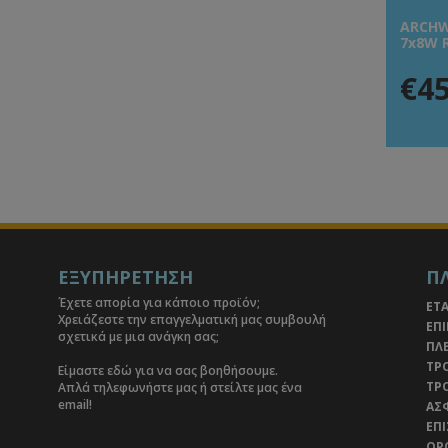
ARCHW
7x8W 
€45
ΕΞΥΠΗΡΕΤΗΣΗ
Π
Έχετε απορία για κάποιο προϊόν;
ΕΤΑ
Χρειάζεστε την επαγγελματική μας συμβουλή
ΕΠ
σχετικά με μια ανάγκη σας;
ΠΛ
ΤΡ
Είμαστε εδώ για να σας βοηθήσουμε.
ΤΡ
Απλά τηλεφωνήστε μας ή στείλτε μας ένα
email!
ΑΣ
ΕΠ
ΟΡ