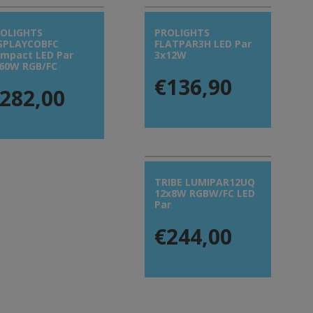
OLIGHTS
PROLIGHTS
SPLAYCOBFC
FLATPAR3H LED Par
mpact LED Par
3x12W
60W RGB/FC
€136,90
282,00
TRIBE LUMIPAR12UQ
12x8W RGBW/FC LED
Par
€244,00