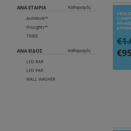
ΑΝΑ ΕΤΑΙΡΙΑ
Καθαρισμός
PROLI
ArchWork™
LUMIPI
Aδιάβ
ProLights™
μπάρα
TRIBE
€1.
€95
ΑΝΑ ΕΙΔΟΣ
Καθαρισμός
LED BAR
LED PAR
WALL WASHER