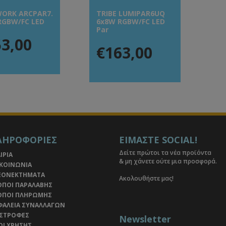
ORK ARCPAR7.
TRIBE LUMIPAR6UQ
RGBW/FC LED
6x8W RGBW/FC LED
Par
3,00
€163,00
ΛΗΡΟΦΟΡΙΕΣ
ΕΙΜΑΣΤΕ SOCIAL!
Δείτε πρώτοι τα νέα προϊόντα
ΙΡΙΑ
& μη χάνετε ούτε μια προσφορά.
ΙΚΟΙΝΩΝΙΑ
ΕΟΝΕΚΤΗΜΑΤΑ
Ακολουθήστε μας!
ΟΠΟΙ ΠΑΡΑΛΑΒΗΣ
ΟΠΟΙ ΠΛΗΡΩΜΗΣ
ΦΑΛΕΙΑ ΣΥΝΑΛΛΑΓΩΝ
ΙΣΤΡΟΦΕΣ
Newsletter
ΟΙ ΧΡΗΣΗΣ