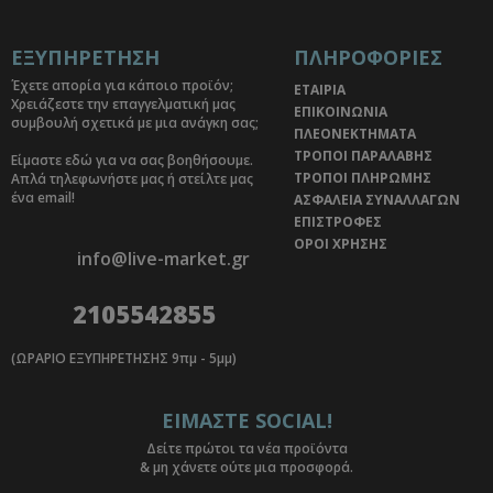
ΕΞΥΠΗΡΕΤΗΣΗ
ΠΛΗΡΟΦΟΡΙΕΣ
Έχετε απορία για κάποιο προϊόν;
ΕΤΑΙΡΙΑ
Χρειάζεστε την επαγγελματική μας
ΕΠΙΚΟΙΝΩΝΙΑ
συμβουλή σχετικά με μια ανάγκη σας;
ΠΛΕΟΝΕΚΤΗΜΑΤΑ
ΤΡΟΠΟΙ ΠΑΡΑΛΑΒΗΣ
Είμαστε εδώ για να σας βοηθήσουμε.
ΤΡΟΠΟΙ ΠΛΗΡΩΜΗΣ
Απλά τηλεφωνήστε μας ή στείλτε μας
ένα email!
ΑΣΦΑΛΕΙΑ ΣΥΝΑΛΛΑΓΩΝ
ΕΠΙΣΤΡΟΦΕΣ
ΟΡΟΙ ΧΡΗΣΗΣ
info@live-market.gr
2105542855
(ΩΡΑΡΙΟ ΕΞΥΠΗΡΕΤΗΣΗΣ 9πμ - 5μμ)
ΕΙΜΑΣΤΕ SOCIAL!
Δείτε πρώτοι τα νέα προϊόντα
& μη χάνετε ούτε μια προσφορά.