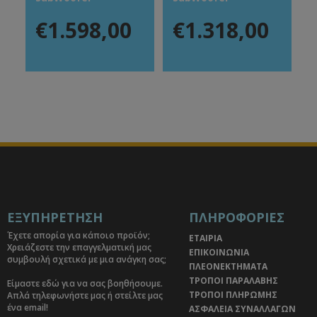
€1.598,00
€1.318,00
ΕΞΥΠΗΡΕΤΗΣΗ
ΠΛΗΡΟΦΟΡΙΕΣ
Έχετε απορία για κάποιο προϊόν;
ΕΤΑΙΡΙΑ
Χρειάζεστε την επαγγελματική μας
ΕΠΙΚΟΙΝΩΝΙΑ
συμβουλή σχετικά με μια ανάγκη σας;
ΠΛΕΟΝΕΚΤΗΜΑΤΑ
ΤΡΟΠΟΙ ΠΑΡΑΛΑΒΗΣ
Είμαστε εδώ για να σας βοηθήσουμε.
ΤΡΟΠΟΙ ΠΛΗΡΩΜΗΣ
Απλά τηλεφωνήστε μας ή στείλτε μας
ένα email!
ΑΣΦΑΛΕΙΑ ΣΥΝΑΛΛΑΓΩΝ