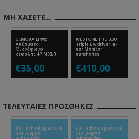
ΜΗ ΧΑΣΕΤΕ...
CKMOVA LPM5
WESTONE PRO X30
P
Ασύρματο
Triple BA driver In-
E
Μικρόφωνο
ear Monitor
κεφαλής 4PIN XLR
earphones
€35,00
€410,00
ΤΕΛΕΥΤΑΙΕΣ ΠΡΟΣΘΗΚΕΣ
dB Technologies SUB
dB Technologies SUB
C
918 Ενεργό
915 Ενεργό
I
SubWoofer
SubWoofer
S