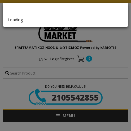
×
Loading...
ΕΠΑΓΓΕΛΜΑΤΙΚΟΣ ΗΧΟΣ & ΦΩΤΙΣΜΟΣ Powered by KARIOTIS
/
Login
Register
0
EN
DO YOU NEED HELP;CALL US!
2105542855
MENU