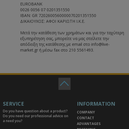
EUROBANK
0026 0056 07 0201351550
IBAN: GR 7202600560000070201351550
ΔΙΚΑΙΟΥΧΟΣ: ΑΦΟΙ ΚΑΡΙΩΤΗ I.K.E.
Μετά την κατάθεση των χρημάτων και για την ταχύτερη
εξυπηρέτηση σας, μπορείτε να μας στείλετε την
απόδειξη της κατάθεσης με email στο info@live-
market.gr ή μέσω fax στο 210 5561493.
SERVICE
INFORMATION
Do you have question about a product?
COMPANY
Do you need our professional advice on
CONTACT
a need you?
ADVANTAGES