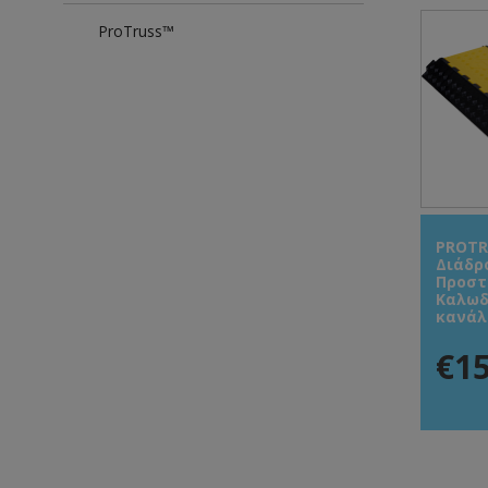
ProTruss™
PROTR
Διάδρ
Προστ
Καλωδ
κανάλ
€15