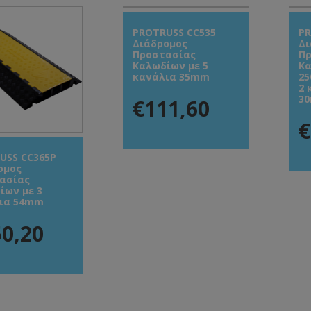
PROTRUSS CC535
PR
Διάδρομος
Δι
Προστασίας
Πρ
Καλωδίων με 5
Κα
κανάλια 35mm
25
2 
3
€111,60
€
USS CC365P
ομος
ασίας
ίων με 3
ια 54mm
0,20