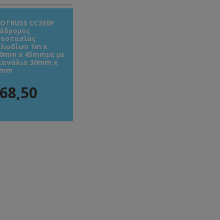
OTRUSS CC230P
άδρομος
οστασίας
λωδίων 1m x
0mm x 45mmμε με
κανάλια 30mm x
0mm
68,50