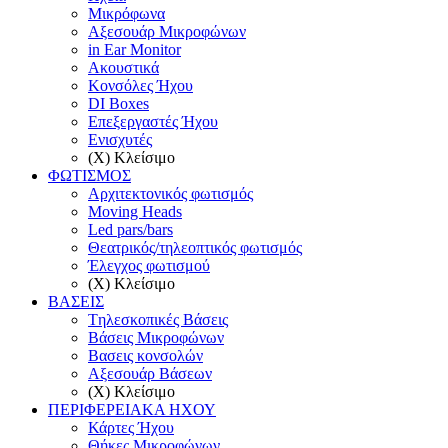
Μικρόφωνα
Αξεσουάρ Μικροφώνων
in Ear Monitor
Ακουστικά
Κονσόλες Ήχου
DI Boxes
Επεξεργαστές Ήχου
Ενισχυτές
(X) Κλείσιμο
ΦΩΤΙΣΜΟΣ
Αρχιτεκτονικός φωτισμός
Moving Heads
Led pars/bars
Θεατρικός/τηλεοπτικός φωτισμός
Έλεγχος φωτισμού
(X) Κλείσιμο
ΒΑΣΕΙΣ
Tηλεσκοπικές Βάσεις
Βάσεις Μικροφώνων
Βασεις κονσολών
Αξεσουάρ Βάσεων
(X) Κλείσιμο
ΠΕΡΙΦΕΡΕΙΑΚΑ ΗΧΟΥ
Κάρτες Ήχου
Θήκες Μικροφώνων