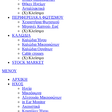
Θήκες Ηχείων
Ανταλλακτικά
(X) Κλείσιμο
ΠΕΡΙΦΕΡΕΙΑΚΑ ΦΩΤΙΣΜΟΥ
Χειριστήρια Φωτισμού
Μηχανές Καπνού- Eφέ
(X) Κλείσιμο
ΚΑΛΩΔΙΑ
Καλώδια Ήχου
Καλώδια Μικροφώνων
Καλώδια Οργάνων
Cable crosses
(X) Κλείσιμο
STOCK MARKET
ΜΕΝΟΥ
ΑΡΧΙΚΗ
ΗΧΟΣ
Ηχεία
Μικρόφωνα
Αξεσουάρ Μικροφώνων
in Ear Monitor
Ακουστικά
Κονσόλες Ήχου