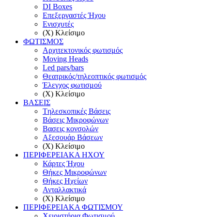
DI Boxes
Επεξεργαστές Ήχου
Ενισχυτές
(X) Κλείσιμο
ΦΩΤΙΣΜΟΣ
Αρχιτεκτονικός φωτισμός
Moving Heads
Led pars/bars
Θεατρικός/τηλεοπτικός φωτισμός
Έλεγχος φωτισμού
(X) Κλείσιμο
ΒΑΣΕΙΣ
Tηλεσκοπικές Βάσεις
Βάσεις Μικροφώνων
Βασεις κονσολών
Αξεσουάρ Βάσεων
(X) Κλείσιμο
ΠΕΡΙΦΕΡΕΙΑΚΑ ΗΧΟΥ
Κάρτες Ήχου
Θήκες Μικροφώνων
Θήκες Ηχείων
Ανταλλακτικά
(X) Κλείσιμο
ΠΕΡΙΦΕΡΕΙΑΚΑ ΦΩΤΙΣΜΟΥ
Χειριστήρια Φωτισμού