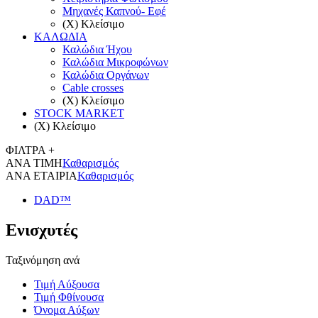
Μηχανές Καπνού- Eφέ
(X) Κλείσιμο
ΚΑΛΩΔΙΑ
Καλώδια Ήχου
Καλώδια Μικροφώνων
Καλώδια Οργάνων
Cable crosses
(X) Κλείσιμο
STOCK MARKET
(X) Κλείσιμο
ΦΙΛΤΡΑ +
ΑΝΑ ΤΙΜΗ
Καθαρισμός
ΑΝΑ ΕΤΑΙΡΙΑ
Καθαρισμός
DAD™
Ενισχυτές
Ταξινόμηση ανά
Τιμή Αύξουσα
Τιμή Φθίνουσα
Όνομα Αύξων